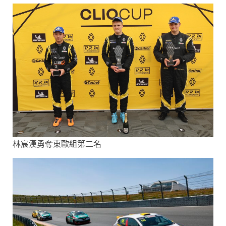
林宸漢勇奪東歐組第二名