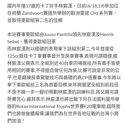
國內年僅17歲的卡丁好手林宸漢，日前(6/18,19)參加位
在荷蘭 Zandvoort賽道所舉辦的歐洲雷諾 Clio 系列賽，
並取得東歐組第二名的佳績
本站賽事東歐組由Juuso Panttila領先林宸漢及Henrik
Seibel，獲得東歐組冠軍
而林宸漢則以穩健的表現拿下該組別第二,今年首度從
125cc競技卡丁車賽事晉升至房車賽事,表現可謂穩健,據
林宸漢父親表示,全組別近40台車同場競技,所有車手皆使
用相同的賽車,不得擅自做任何改裝,比賽可說是非常的公
平,也是磨練房車駕駛技巧與基礎的高CP值賽事,今年將以
拿下東歐組前三名為首要目標,來年將展望全組別前段班.
不急不躁一步一腳印規劃林宸漢的訓練科目,其父親可謂
煞費苦心,據其表示,林宸漢也將出戰下月在法國利曼所舉
辦的Rotax International Trophy世界賽E20電車組.屆時我
們也將做後續報導,讓我們為在世界各地征戰的台灣小將
們加油！