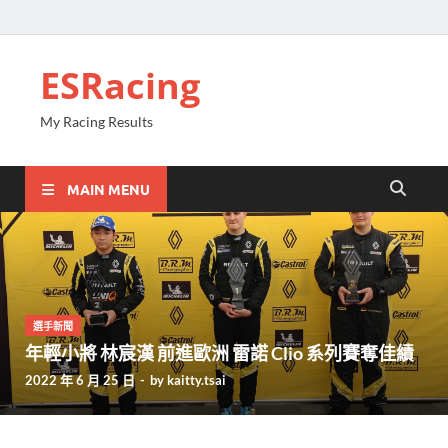
ESRacing
My Racing Results
MAIN MENU
選手新聞
年輕小將 林宸漢 前進歐洲 雷諾 Clio 系列賽奪佳績
2022 年 6 月 25 日
-
by
kaitty.tsai