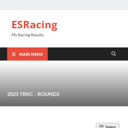
ESRacing
My Racing Results
MAIN MENU
2025 TRKC – ROUND2
Stages