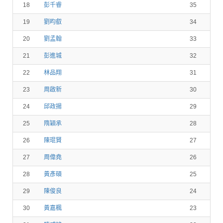
18
彭千睿
35
19
劉昀叡
34
20
劉孟翰
33
21
彭進城
32
22
林品翔
31
23
周啟新
30
24
邱政揚
29
25
隋穎承
28
26
陳琨賢
27
27
周偉堯
26
28
黃彥碩
25
29
陳俊良
24
30
黃嘉楓
23