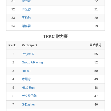
31
陳威竣
22
32
許允睿
21
33
李柏融
20
34
謝易霖
19
TRKC 耐力賽
Rank
Participant
單站積分
1
Project K
55
2
Group A Racing
52
3
Rosso
50
4
本甜忠
49
5
Hit & Run
48
6
老文說的隊
47
7
G-Dasher
46