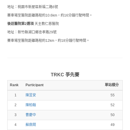
地址：桃園市新屋區新福二路6號
賽車場至醫院距離路程約10.6km，約16分鐘行駛時間。
後送醫院第2選項
天主教仁慈醫院
地址：新竹縣湖口鄉忠孝路29號
賽車場至醫院距離路程約12km，約18分鐘行駛時間。
TRKC 爭先賽
Rank
Participant
單站積分
1
陳昱安
55
2
陳柏翰
52
3
曹慶中
50
4
蘇鼎閎
49