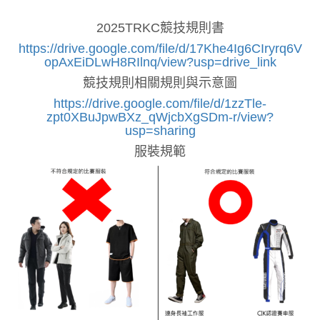
2025TRKC競技規則書
https://drive.google.com/file/d/17Khe4Ig6CIryrq6V
opAxEiDLwH8RIlnq/view?usp=drive_link
競技規則相關規則與示意圖
https://drive.google.com/file/d/1zzTle-
zpt0XBuJpwBXz_qWjcbXgSDm-r/view?
usp=sharing
服裝規範