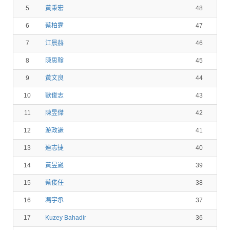
5
黃秉宏
48
6
蔡柏霆
47
7
江晨赫
46
8
陳思翰
45
9
黃文良
44
10
歐俊志
43
11
陳昱傑
42
12
游政謙
41
13
連志捷
40
14
黃昱崴
39
15
蔡俊任
38
16
馮宇承
37
17
Kuzey Bahadir
36