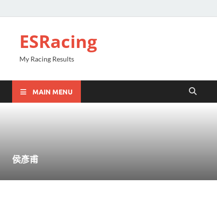
ESRacing
My Racing Results
MAIN MENU
侯彥甫