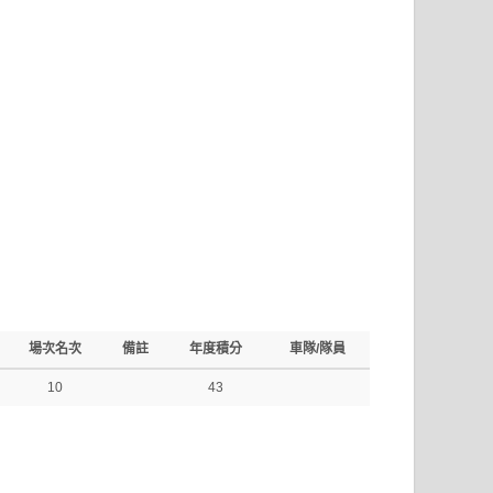
場次名次
備註
年度積分
車隊/隊員
10
43