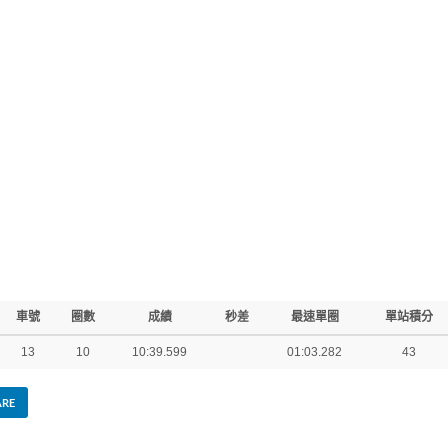
車號
圈數
成績
秒差
最速單圈
單站積分
13
10
10:39.599
01:03.282
43
ARE