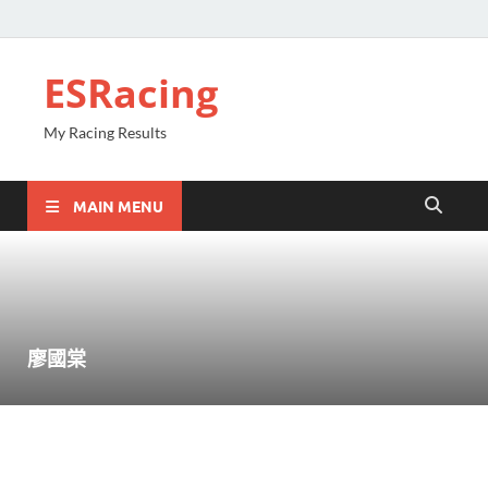
ESRacing
My Racing Results
MAIN MENU
廖國棠