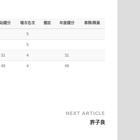
站積分
場次名次
備註
年度積分
車隊/隊員
5
5
31
4
31
49
4
49
NEXT ARTICLE
許子良