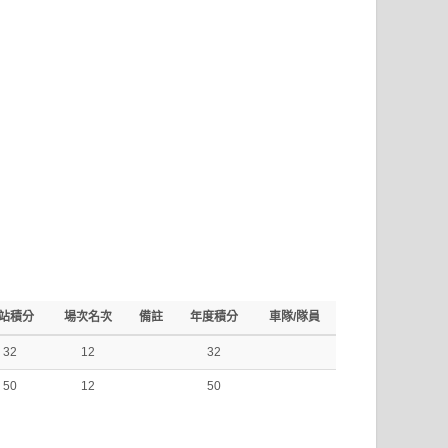
站積分
場次名次
備註
年度積分
車隊/隊員
32
12
32
50
12
50