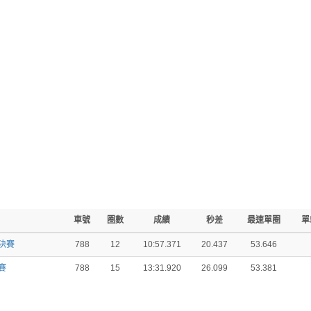
車號
圈數
成績
秒差
最速單圈
單
預決賽
788
12
10:57.371
20.437
53.646
決賽
788
15
13:31.920
26.099
53.381