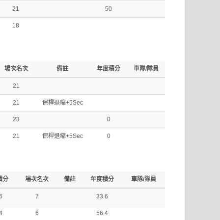
21
50
18
場次名次
備註
年度積分
車隊/隊員
21
21
保桿退縮+5Sec
23
0
21
保桿退縮+5Sec
0
積分
場次名次
備註
年度積分
車隊/隊員
6
7
33.6
4
6
56.4