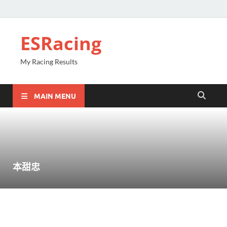
ESRacing
My Racing Results
MAIN MENU
本甜忠