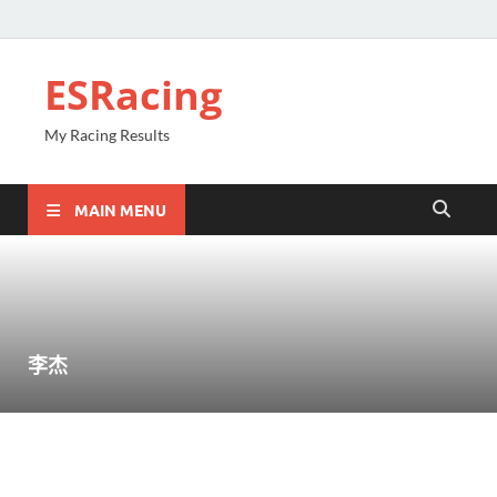
ESRacing
My Racing Results
MAIN MENU
李杰