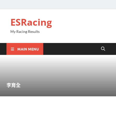
ESRacing
My Racing Results
MAIN MENU
李育全