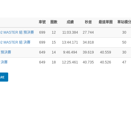
車號
圈數
成績
秒差
最速單圈
單站積
D2 MASTER 組 預決賽
699
12
11:03.384
27.744
30
D2 MASTER 組 決賽
699
15
13:44.171
34.818
50
組 預決賽
649
14
9:46.494
39.619
40.559
30
組 決賽
649
18
12:25.461
40.735
40.526
47
ARE