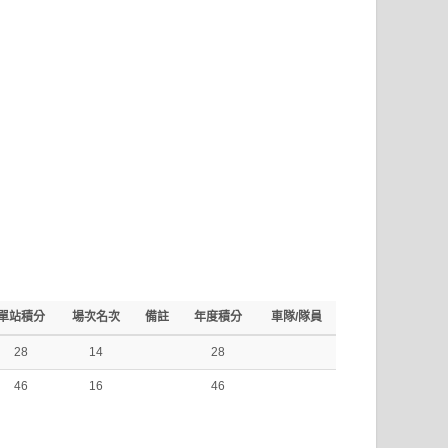
單站積分
場次名次
備註
年度積分
車隊/隊員
28
14
28
46
16
46