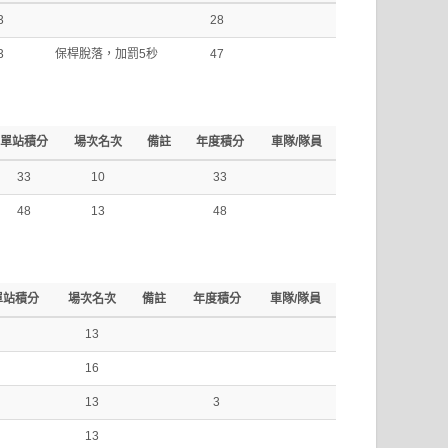
3
28
3
保桿脫落，加罰5秒
47
單站積分
場次名次
備註
年度積分
車隊/隊員
33
10
33
48
13
48
單站積分
場次名次
備註
年度積分
車隊/隊員
13
16
13
3
13