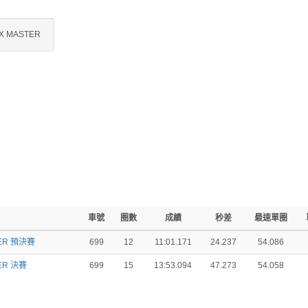
X MASTER
車號
圈數
成績
秒差
最速單圈
ER 預決賽
699
12
11:01.171
24.237
54.086
ER 決賽
699
15
13:53.094
47.273
54.058