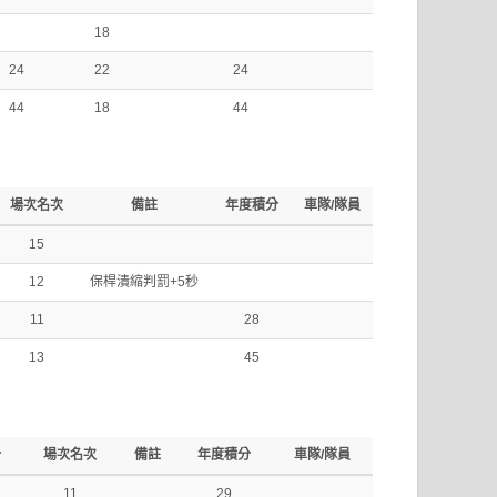
18
24
22
24
44
18
44
場次名次
備註
年度積分
車隊/隊員
15
12
保桿潰縮判罰+5秒
11
28
13
45
分
場次名次
備註
年度積分
車隊/隊員
11
29