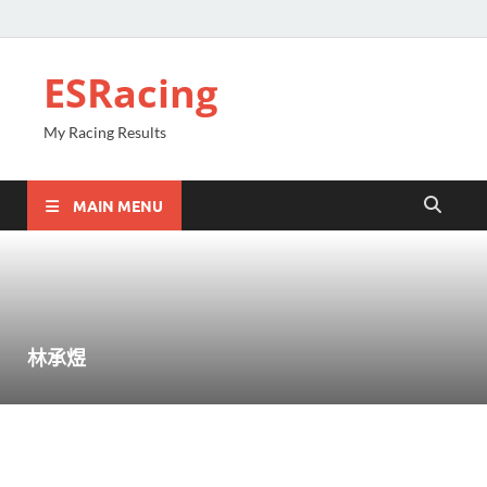
ESRacing
My Racing Results
MAIN MENU
林承煜