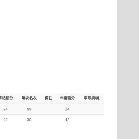
單站積分
場次名次
備註
年度積分
車隊/隊員
24
99
24
42
30
42