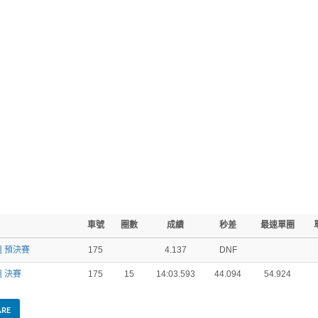
車號
圈數
成績
秒差
最速單圈
組 預決賽
175
4.137
DNF
組 決賽
175
15
14:03.593
44.094
54.924
ARE