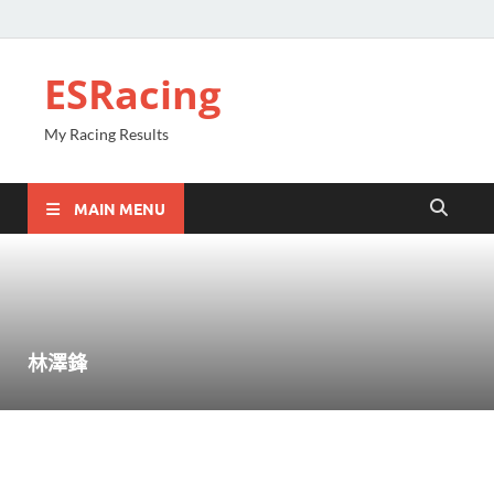
ESRacing
My Racing Results
MAIN MENU
林澤鋒