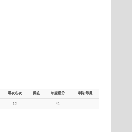
場次名次
備註
年度積分
車隊/隊員
12
41