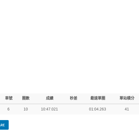
車號
圈數
成績
秒差
最速單圈
單站積分
6
10
10:47.021
01:04.263
41
ARE