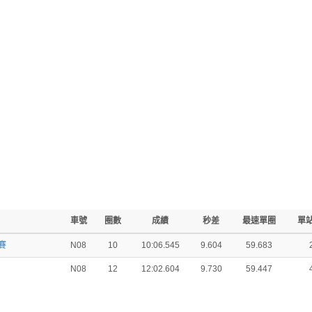
車號
圈數
成績
秒差
最速單圈
單
賽
N08
10
10:06.545
9.604
59.683
N08
12
12:02.604
9.730
59.447