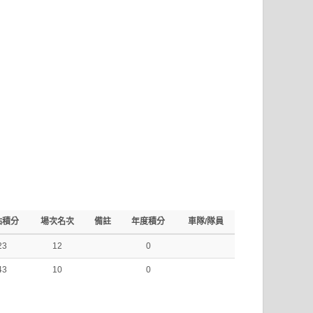
站積分
場次名次
備註
年度積分
車隊/隊員
23
12
0
43
10
0