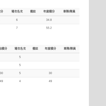
積分
場次名次
備註
年度積分
車隊/隊員
8
6
34.8
2
7
55.2
站積分
場次名次
備註
年度積分
車隊/隊員
5
5
30
5
30
49
4
49