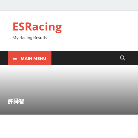
ESRacing
My Racing Results
MAIN MENU
許舜智