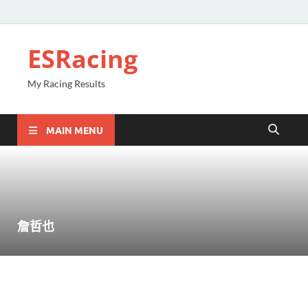
ESRacing
My Racing Results
MAIN MENU
詹哲也