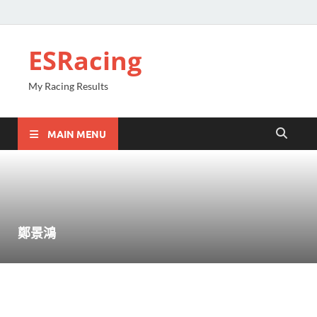
ESRacing
My Racing Results
MAIN MENU
鄭景鴻