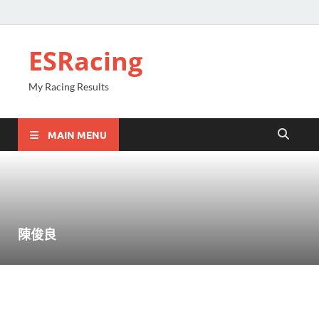
ESRacing
My Racing Results
MAIN MENU
陳俊良