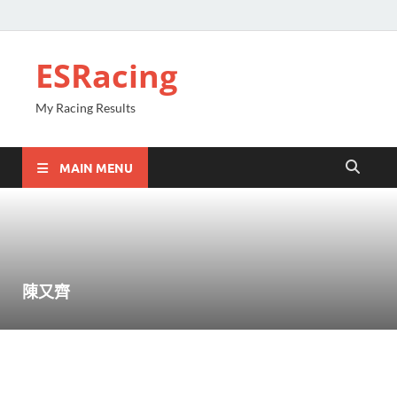
ESRacing
My Racing Results
MAIN MENU
陳又齊