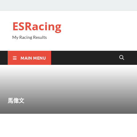
ESRacing
My Racing Results
MAIN MENU
馬偉文