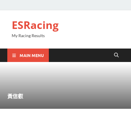
ESRacing
My Racing Results
MAIN MENU
黃信叡