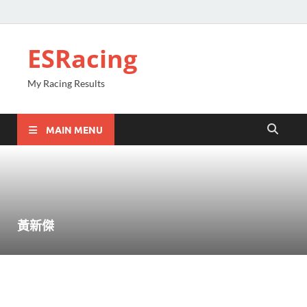
ESRacing
My Racing Results
MAIN MENU
黃新傑