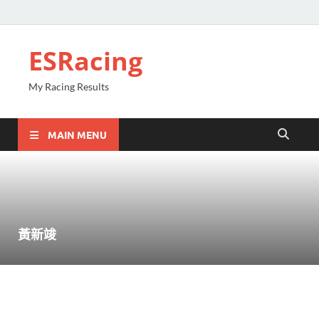
ESRacing
My Racing Results
MAIN MENU
黃新竣