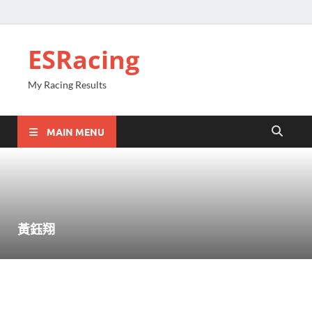
ESRacing
My Racing Results
MAIN MENU
黃鈺翔