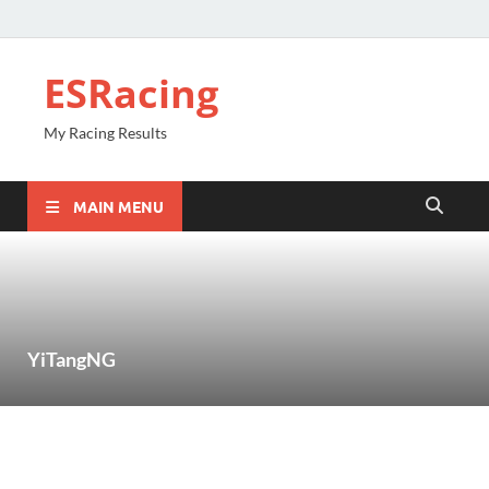
ESRacing
My Racing Results
MAIN MENU
YiTangNG