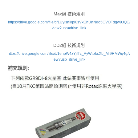
Max組 技術規則
https://drive.google.com/file/d/1UylsnIkpi0sVxQhUnNdo5OVOFdgw9JQC/
view?usp=drive_link
DD2組 技術規則
https://drive.google.com/file/d/1enpW4zYjfTz_AyWttzkcXb_Mi9RMWq4g/v
iew?usp=drive_link
補充規則: