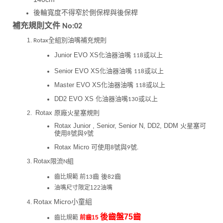
後輪寬度不得窄於側保桿與後保桿
補充規則文件
No:02
全組別油嘴補充規則
Rotax
Junior EVO XS
化油器油嘴
或以上
118
Senior EVO XS
化油器油嘴
或以上
118
Master EVO XS
化油器油嘴
或以上
118
DD2 EVO XS
化油器油嘴
或以上
130
Rotax
原廠火星塞規則
Rotax Junior , Senior, Senior N, DD2, DDM
火星塞可
使用
號與
號
8
9
Rotax Micro
可使用
號與
號
8
9
.
Rotax
限流
組
N
齒 後
齒
齒比規範 前
13
82
油嘴尺寸限定122油嘴
Rotax Micro小童組
後齒盤75齒
齒比規範
前齒15