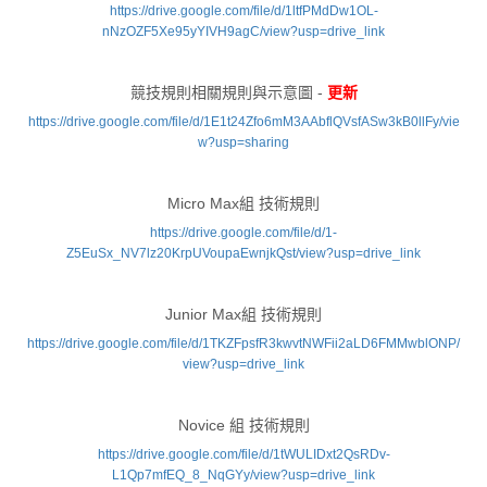
https://drive.google.com/file/d/1ltfPMdDw1OL-
nNzOZF5Xe95yYIVH9agC/view?usp=drive_link
競技規則相關規則與示意圖 -
更新
https://drive.google.com/file/d/1E1t24Zfo6mM3AAbflQVsfASw3kB0llFy/vie
w?usp=sharing
Micro Max組 技術規則
https://drive.google.com/file/d/1-
Z5EuSx_NV7lz20KrpUVoupaEwnjkQst/view?usp=drive_link
Junior Max組 技術規則
https://drive.google.com/file/d/1TKZFpsfR3kwvtNWFii2aLD6FMMwblONP/
view?usp=drive_link
Novice 組 技術規則
https://drive.google.com/file/d/1tWULIDxt2QsRDv-
L1Qp7mfEQ_8_NqGYy/view?usp=drive_link