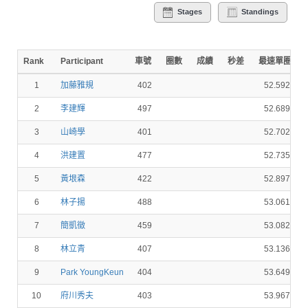
Stages
Standings
Rank
Participant
車號
圈數
成績
秒差
最速單圈
1
加藤雅規
402
52.592
2
李建輝
497
52.689
3
山崎學
401
52.702
4
洪建置
477
52.735
5
黃垠森
422
52.897
6
林子揚
488
53.061
7
簡凱徵
459
53.082
8
林立青
407
53.136
9
Park YoungKeun
404
53.649
10
府川秀夫
403
53.967