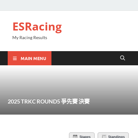
ESRacing
My Racing Results
MAIN MENU
2025 TRKC ROUND5 爭先賽 決賽
Stages
Standings