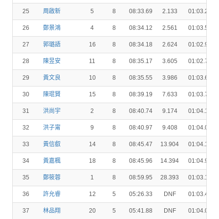
25
周啟新
5
8
08:33.69
2.133
01:03.20
26
鄭景鴻
4
8
08:34.12
2.561
01:03.53
27
郭璐語
16
8
08:34.18
2.624
01:02.95
28
陳昱安
11
8
08:35.17
3.605
01:02.74
29
黃文良
10
8
08:35.55
3.986
01:03.61
30
陳琨賢
15
8
08:39.19
7.633
01:03.78
31
洪尚宇
2
8
08:40.74
9.174
01:04.19
32
洪子甯
9
8
08:40.97
9.408
01:04.05
33
黃信叡
14
8
08:45.47
13.904
01:04.10
34
黃嘉楓
18
8
08:45.96
14.394
01:04.99
35
鄭筱蓉
1
8
08:59.95
28.393
01:03.10
36
許允睿
12
5
05:26.33
DNF
01:03.44
37
林品翔
20
5
05:41.88
DNF
01:04.03