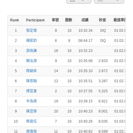
Rank
Participant
車號
圈數
成績
秒差
最速單圈
1
張定煬
8
10
10:32.34
DQ
01:02.82
2
楊凱鈞
6
8
08:44.17
DQ
01:03.15
3
游政謙
16
10
10:32.23
01:02.82
4
賴泓源
9
10
10:35.06
2.833
01:02.98
5
隋穎承
14
10
10:35.10
2.872
01:02.75
6
陳思翰
12
10
10:35.51
3.287
01:02.77
7
傅昱書
2
10
10:37.55
5.325
01:02.96
8
辛為德
19
10
10:39.15
6.921
01:02.81
9
陳昱傑
20
10
10:40.23
8.001
01:02.81
10
蔡俊任
7
10
10:40.26
8.035
01:03.04
11
周偉堯
11
10
10:40.82
8.599
01:03.11