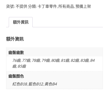
貨號:
不提供
分類:
卡丁車零件
,
所有商品
,
預備上架
額外資訊
額外資訊
齒盤齒數
76齒, 77齒, 78齒, 79齒, 80齒, 81齒, 82齒, 83齒, 84
齒, 85齒
齒盤顏色
紅色B18, 藍色B12, 黃色B4