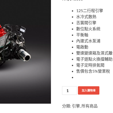
125二行程引擎
水冷式散熱
舌簧閥引擎
數位點火系統
平衡軸
內建式水泵浦
電啟動
雙速變速箱及濕式離
電子退點火換擋輔助
電子定時排氣閥
售價包含5%營業稅
加入購物車
分類:
引擎
,
所有商品