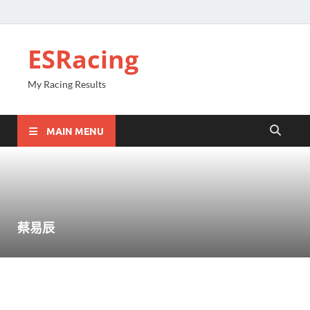
ESRacing
My Racing Results
MAIN MENU
蔡易辰