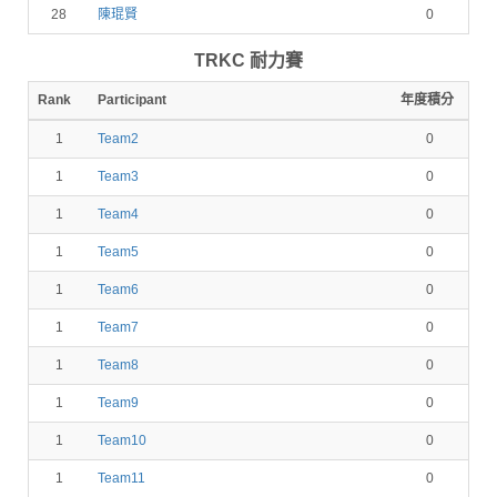
28
陳琨賢
0
TRKC 耐力賽
Rank
Participant
年度積分
1
Team2
0
1
Team3
0
1
Team4
0
1
Team5
0
1
Team6
0
1
Team7
0
1
Team8
0
1
Team9
0
1
Team10
0
1
Team11
0