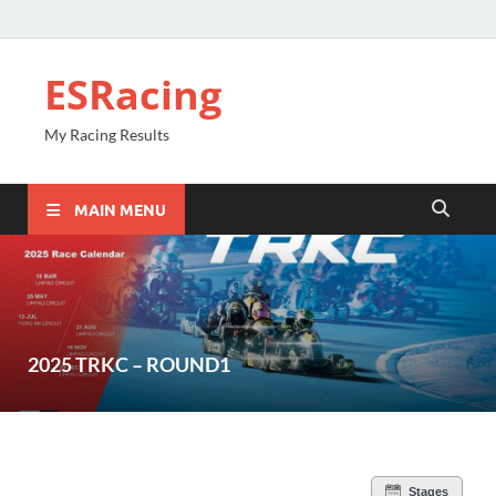
ESRacing
My Racing Results
MAIN MENU
2025 TRKC – ROUND1
Stages