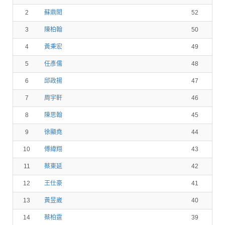
2
蘇鼎閎
52
3
陳柏翰
50
4
黃秉宏
49
5
任彥儒
48
6
邱政揚
47
7
周宇軒
46
8
陳思翰
45
9
徐顯堯
44
10
傅緯翔
43
11
蔡東延
42
12
王仕豪
41
13
黃昱崴
40
14
蔡柏霆
39