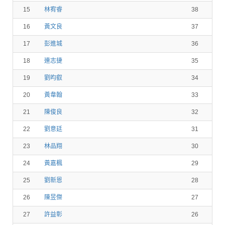
15
林宥睿
38
16
黃文良
37
17
彭進城
36
18
連志捷
35
19
劉昀叡
34
20
黃韋翰
33
21
陳俊良
32
22
劉意廷
31
23
林品翔
30
24
黃嘉楓
29
25
劉新恩
28
26
陳昱傑
27
27
許益彰
26