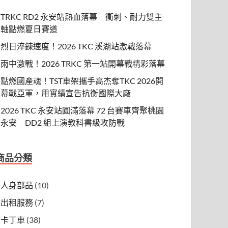
TRKC RD2 永安站熱血落幕 衝刺、耐力雙主
軸點燃夏日賽道
烈日淬鍊速度！2026 TKC 溪湖站激戰落幕
雨中激戰！2026 TRKC 第一站開幕戰精彩落幕
點燃國產魂！TST車架攜手高杰奪TKC 2026開
幕戰亞軍，用實績宣告抗衡國際大廠
2026 TKC 永安站圓滿落幕 72 台賽車齊聚桃園
永安 DD2 組上演教科書級攻防戰
商品分類
人身部品
(10)
出租服務
(7)
卡丁車
(38)